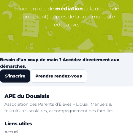
Jouer un rôle de
médiation
(à la demande
d’un parent) auprès de la communauté
éducative.
Besoin d’un coup de main ? Accédez directement aux
démarches.
S’inscrire
Prendre rendez-vous
APE du Douaisis
Association des Parents d’Élèves – Douai. Manuels &
fournitures scolaires, accompagnement des familles.
Liens utiles
Accueil