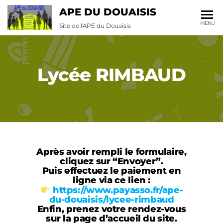
APE DU DOUAISIS
MENU
Site de l'APE du Douaisis
Lycée RIMBAUD
Après avoir rempli le formulaire,
cliquez sur “Envoyer”.
Puis effectuez le paiement en
ligne via ce lien :
https://www.payasso.fr/ape-
du-douaisis/lycee-rimbaud
Enfin, prenez votre rendez-vous
sur la page d’accueil du site.