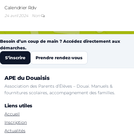
Calendrier Rdv
24 avril 2024
Non
Besoin d’un coup de main ? Accédez directement aux
démarches.
S’inscrire
Prendre rendez-vous
APE du Douaisis
Association des Parents d’Élèves – Douai. Manuels &
fournitures scolaires, accompagnement des familles.
Liens utiles
Accueil
Inscription
Actualités