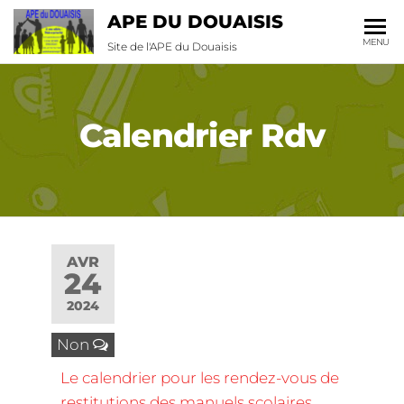
APE DU DOUAISIS
MENU
Site de l'APE du Douaisis
Calendrier Rdv
AVR
24
2024
Non
Le calendrier pour les rendez-vous de
restitutions des manuels scolaires