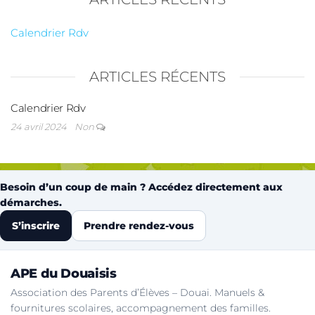
Calendrier Rdv
ARTICLES RÉCENTS
Calendrier Rdv
24 avril 2024
Non
Besoin d’un coup de main ? Accédez directement aux
démarches.
S’inscrire
Prendre rendez-vous
APE du Douaisis
Association des Parents d’Élèves – Douai. Manuels &
fournitures scolaires, accompagnement des familles.