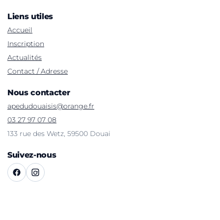
Liens utiles
Accueil
Inscription
Actualités
Contact / Adresse
Nous contacter
apedudouaisis@orange.fr
03 27 97 07 08
133 rue des Wetz, 59500 Douai
Suivez-nous
©
2026
APE du Douaisis — Tous droits réservés