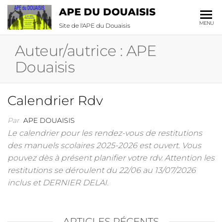
APE DU DOUAISIS
MENU
Site de l'APE du Douaisis
Auteur/autrice :
APE
Douaisis
Calendrier Rdv
Par
APE DOUAISIS
Le calendrier pour les rendez-vous de restitutions
des manuels scolaires 2025-2026 est ouvert. Vous
pouvez dès à présent planifier votre rdv. Attention les
restitutions se déroulent du 22/06 au 13/07/2026
inclus et DERNIER DELAI.
ARTICLES RÉCENTS